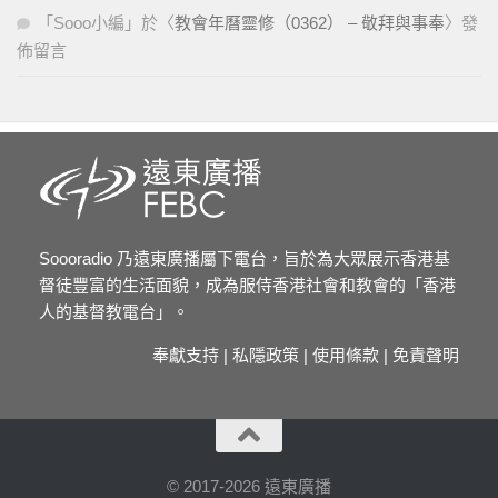
「
Sooo小編
」於〈
教會年曆靈修（0362） – 敬拜與事奉
〉發
佈留言
Soooradio 乃遠東廣播屬下電台，旨於為大眾展示香港基
督徒豐富的生活面貌，成為服侍香港社會和教會的「香港
人的基督教電台」。
奉獻支持
|
私隱政策
|
使用條款
|
免責聲明
© 2017-2026 遠東廣播