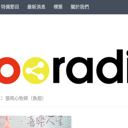
特備節目
最新消息
標簽
關於我們
籤：
張苑心牧師（魚姐）