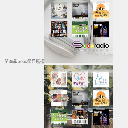
第38季Sooo節目巡禮