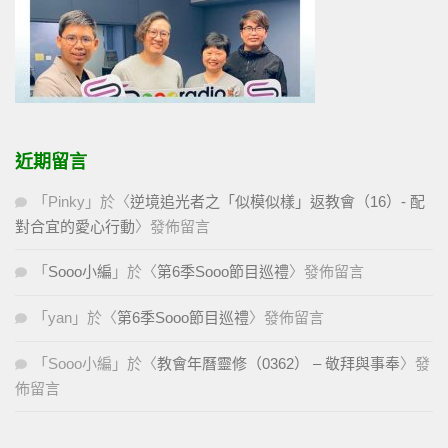
近期留言
「
Pinky
」於〈
逆境追光者之「似模似樣」返教會（16）- 配
對合宜的愛心行動
〉發佈留言
「
Sooo小編
」於〈
第6季Sooo節目巡禮
〉發佈留言
「
yan
」於〈
第6季Sooo節目巡禮
〉發佈留言
「
Sooo小編
」於〈
教會年曆靈修（0362） – 敬拜與事奉
〉發
佈留言