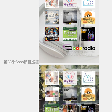
第38季Sooo節目巡禮