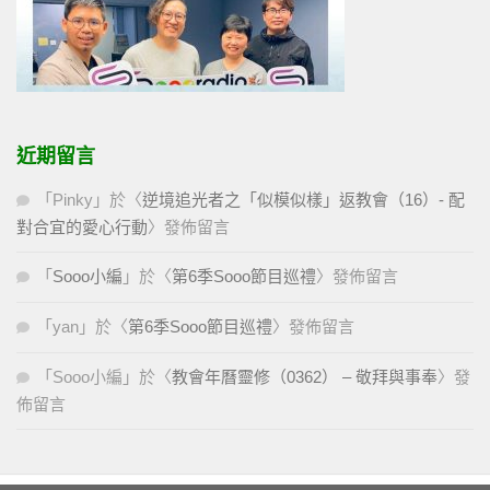
近期留言
「
Pinky
」於〈
逆境追光者之「似模似樣」返教會（16）- 配
對合宜的愛心行動
〉發佈留言
「
Sooo小編
」於〈
第6季Sooo節目巡禮
〉發佈留言
「
yan
」於〈
第6季Sooo節目巡禮
〉發佈留言
「
Sooo小編
」於〈
教會年曆靈修（0362） – 敬拜與事奉
〉發
佈留言