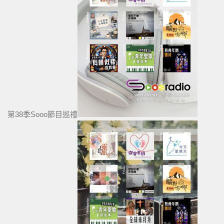
第38季Sooo節目巡禮