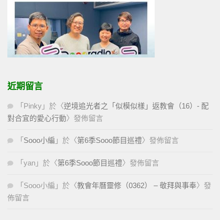
近期留言
「
Pinky
」於〈
逆境追光者之「似模似樣」返教會（16）- 配
對合宜的愛心行動
〉發佈留言
「
Sooo小編
」於〈
第6季Sooo節目巡禮
〉發佈留言
「
yan
」於〈
第6季Sooo節目巡禮
〉發佈留言
「
Sooo小編
」於〈
教會年曆靈修（0362） – 敬拜與事奉
〉發
佈留言