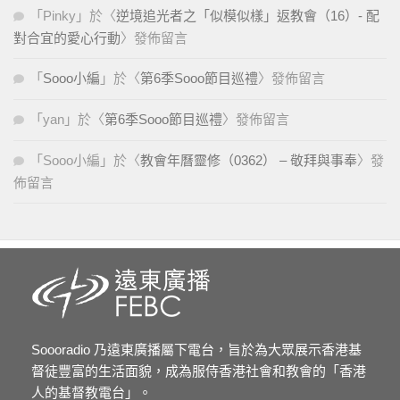
「
Pinky
」於〈
逆境追光者之「似模似樣」返教會（16）- 配
對合宜的愛心行動
〉發佈留言
「
Sooo小編
」於〈
第6季Sooo節目巡禮
〉發佈留言
「
yan
」於〈
第6季Sooo節目巡禮
〉發佈留言
「
Sooo小編
」於〈
教會年曆靈修（0362） – 敬拜與事奉
〉發
佈留言
Soooradio 乃遠東廣播屬下電台，旨於為大眾展示香港基
督徒豐富的生活面貌，成為服侍香港社會和教會的「香港
人的基督教電台」。