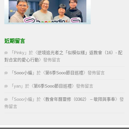
近期留言
「
Pinky
」於〈
逆境追光者之「似模似樣」返教會（16）- 配
對合宜的愛心行動
〉發佈留言
「
Sooo小編
」於〈
第6季Sooo節目巡禮
〉發佈留言
「
yan
」於〈
第6季Sooo節目巡禮
〉發佈留言
「
Sooo小編
」於〈
教會年曆靈修（0362） – 敬拜與事奉
〉發
佈留言