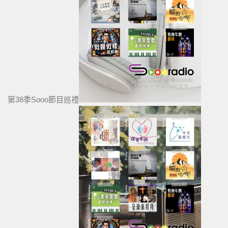
第38季Sooo節目巡禮