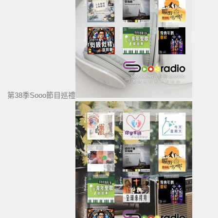
第38季Sooo節目巡禮