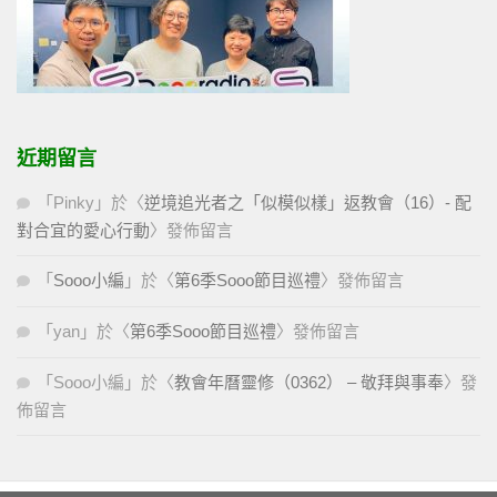
近期留言
「
Pinky
」於〈
逆境追光者之「似模似樣」返教會（16）- 配
對合宜的愛心行動
〉發佈留言
「
Sooo小編
」於〈
第6季Sooo節目巡禮
〉發佈留言
「
yan
」於〈
第6季Sooo節目巡禮
〉發佈留言
「
Sooo小編
」於〈
教會年曆靈修（0362） – 敬拜與事奉
〉發
佈留言