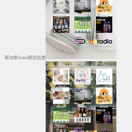
第38季Sooo節目巡禮