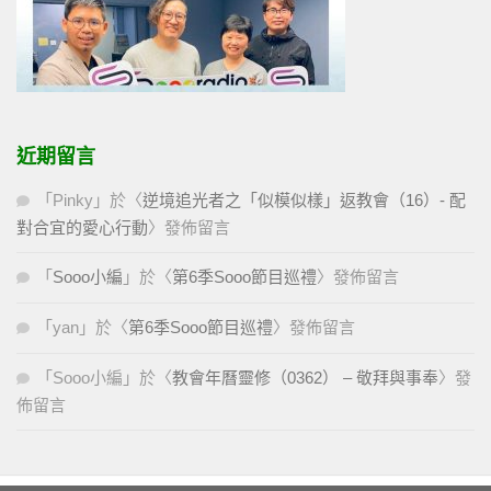
近期留言
「
Pinky
」於〈
逆境追光者之「似模似樣」返教會（16）- 配
對合宜的愛心行動
〉發佈留言
「
Sooo小編
」於〈
第6季Sooo節目巡禮
〉發佈留言
「
yan
」於〈
第6季Sooo節目巡禮
〉發佈留言
「
Sooo小編
」於〈
教會年曆靈修（0362） – 敬拜與事奉
〉發
佈留言