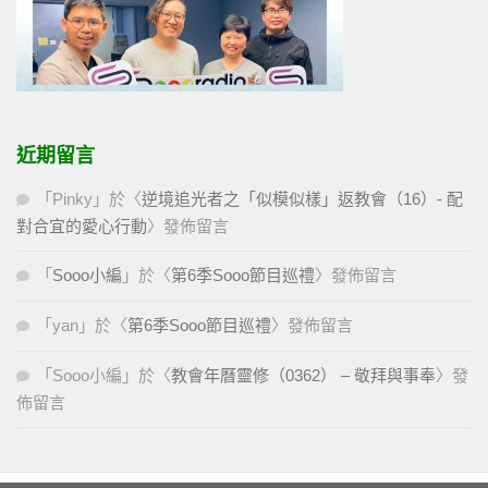
近期留言
「
Pinky
」於〈
逆境追光者之「似模似樣」返教會（16）- 配
對合宜的愛心行動
〉發佈留言
「
Sooo小編
」於〈
第6季Sooo節目巡禮
〉發佈留言
「
yan
」於〈
第6季Sooo節目巡禮
〉發佈留言
「
Sooo小編
」於〈
教會年曆靈修（0362） – 敬拜與事奉
〉發
佈留言