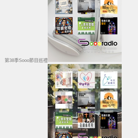
第38季Sooo節目巡禮