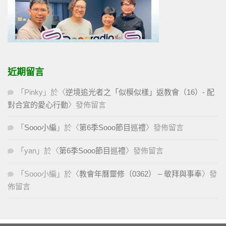
近期留言
「
Pinky
」於〈
逆境追光者之「似模似樣」返教會（16）- 配
對合宜的愛心行動
〉發佈留言
「
Sooo小編
」於〈
第6季Sooo節目巡禮
〉發佈留言
「
yan
」於〈
第6季Sooo節目巡禮
〉發佈留言
「
Sooo小編
」於〈
教會年曆靈修（0362） – 敬拜與事奉
〉發
佈留言