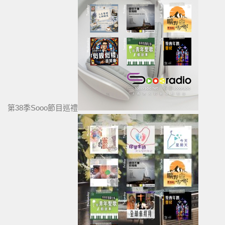
第38季Sooo節目巡禮