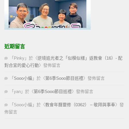
近期留言
「
Pinky
」於〈
逆境追光者之「似模似樣」返教會（16）- 配
對合宜的愛心行動
〉發佈留言
「
Sooo小編
」於〈
第6季Sooo節目巡禮
〉發佈留言
「
yan
」於〈
第6季Sooo節目巡禮
〉發佈留言
「
Sooo小編
」於〈
教會年曆靈修（0362） – 敬拜與事奉
〉發
佈留言