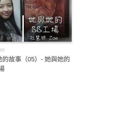
-03
的故事（05）- 她與她的
場