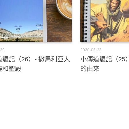
-29
2020-03-28
週記（26）- 撒馬利亞人
小傳道週記（25
經和聖殿
的由來