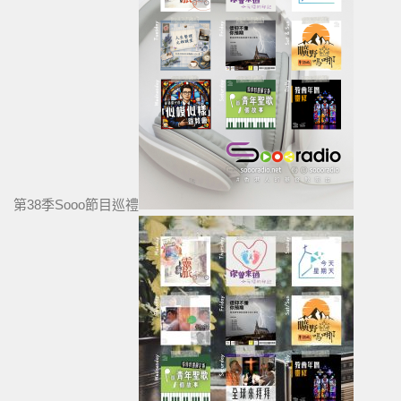
第38季Sooo節目巡禮