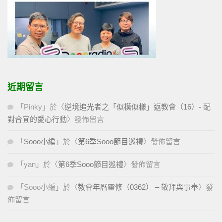
近期留言
「
Pinky
」於〈
逆境追光者之「似模似樣」返教會（16）- 配
對合宜的愛心行動
〉發佈留言
「
Sooo小編
」於〈
第6季Sooo節目巡禮
〉發佈留言
「
yan
」於〈
第6季Sooo節目巡禮
〉發佈留言
「
Sooo小編
」於〈
教會年曆靈修（0362） – 敬拜與事奉
〉發
佈留言