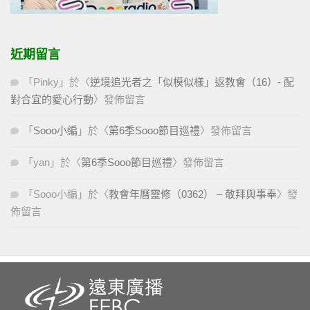
近期留言
「
Pinky
」於〈
逆境追光者之「似模似樣」返教會（16）- 配
對合宜的愛心行動
〉發佈留言
「
Sooo小編
」於〈
第6季Sooo節目巡禮
〉發佈留言
「
yan
」於〈
第6季Sooo節目巡禮
〉發佈留言
「
Sooo小編
」於〈
教會年曆靈修（0362） – 敬拜與事奉
〉發
佈留言