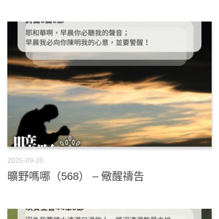
2025-09-20
曠野嗎哪（568） – 儆醒禱告