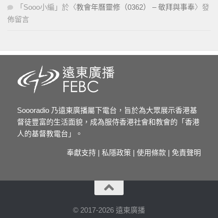
「
Sooo小編
」於〈
教會年曆靈修（0362） – 敬拜與事奉
〉發
佈留言
Soooradio 乃遠東廣播屬下電台，旨於為大眾展示香港基
督徒豐富的生活面貌，成為服侍香港社會和教會的「香港
人的基督教電台」。
奉獻支持
|
私隱政策
|
使用條款
|
免責聲明
© 2017-2026 遠東廣播