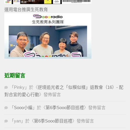
運用電台推廣生死教育
近期留言
「
Pinky
」於〈
逆境追光者之「似模似樣」返教會（16）- 配
對合宜的愛心行動
〉發佈留言
「
Sooo小編
」於〈
第6季Sooo節目巡禮
〉發佈留言
「
yan
」於〈
第6季Sooo節目巡禮
〉發佈留言