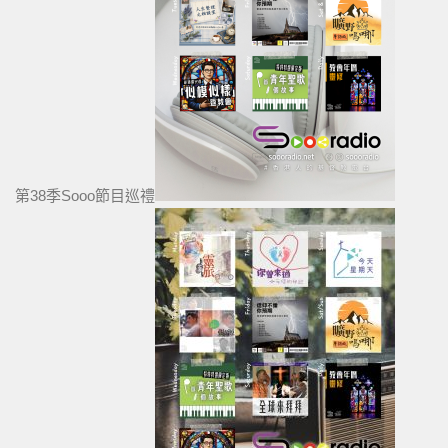
第38季Sooo節目巡禮