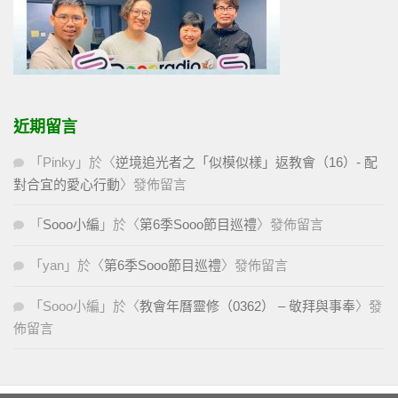
近期留言
「
Pinky
」於〈
逆境追光者之「似模似樣」返教會（16）- 配
對合宜的愛心行動
〉發佈留言
「
Sooo小編
」於〈
第6季Sooo節目巡禮
〉發佈留言
「
yan
」於〈
第6季Sooo節目巡禮
〉發佈留言
「
Sooo小編
」於〈
教會年曆靈修（0362） – 敬拜與事奉
〉發
佈留言