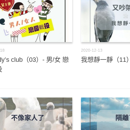
-18
2020-12-13
dy’s club（03）- 男/女 戀
我想靜一靜（11）
役