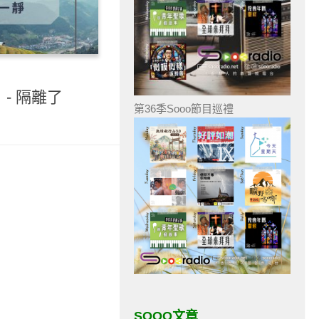
- 隔離了
第36季Sooo節目巡禮
SOOO文章