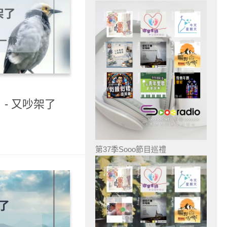
- 又吵架了
第37季Sooo節目巡禮