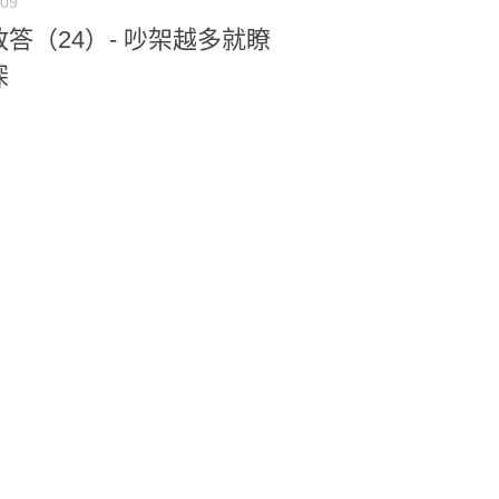
-09
答（24）- 吵架越多就瞭
深