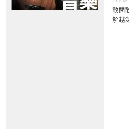
2019-06
敢問敢
解越