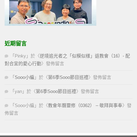
近期留言
「
Pinky
」於〈
逆境追光者之「似模似樣」返教會（16）- 配
對合宜的愛心行動
〉發佈留言
「
Sooo小編
」於〈
第6季Sooo節目巡禮
〉發佈留言
「
yan
」於〈
第6季Sooo節目巡禮
〉發佈留言
「
Sooo小編
」於〈
教會年曆靈修（0362） – 敬拜與事奉
〉發
佈留言