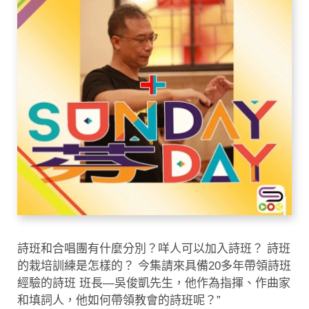
詩班和合唱團有什麼分別？咩人可以加入詩班？ 詩班
的栽培訓練是怎樣的？ 今集請來具備20多年帶領詩班
經驗的詩班 班長―吳俊凱先生，他作為指揮、作曲家
和填詞人，他如何帶領教會的詩班呢？”