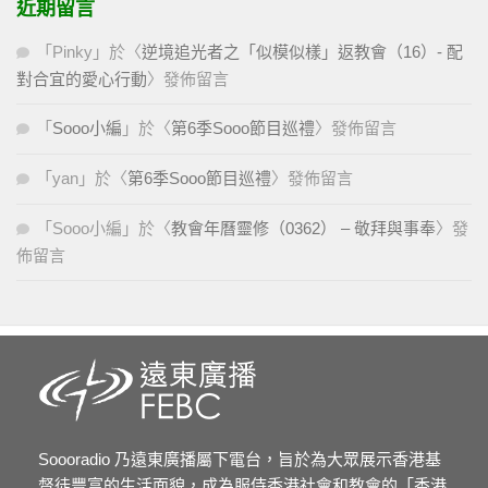
近期留言
「
Pinky
」於〈
逆境追光者之「似模似樣」返教會（16）- 配
對合宜的愛心行動
〉發佈留言
「
Sooo小編
」於〈
第6季Sooo節目巡禮
〉發佈留言
「
yan
」於〈
第6季Sooo節目巡禮
〉發佈留言
「
Sooo小編
」於〈
教會年曆靈修（0362） – 敬拜與事奉
〉發
佈留言
Soooradio 乃遠東廣播屬下電台，旨於為大眾展示香港基
督徒豐富的生活面貌，成為服侍香港社會和教會的「香港