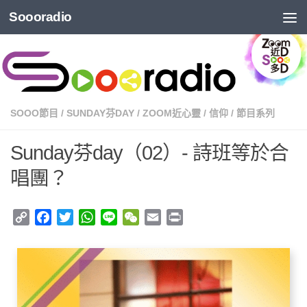
Soooradio
SOOO節目
/
SUNDAY芬DAY
/
ZOOM近心靈
/
信仰
/
節目系列
Sunday芬day（02）- 詩班等於合
唱團？
Copy
Facebook
Twitter
WhatsApp
Line
WeChat
Email
Print
Link