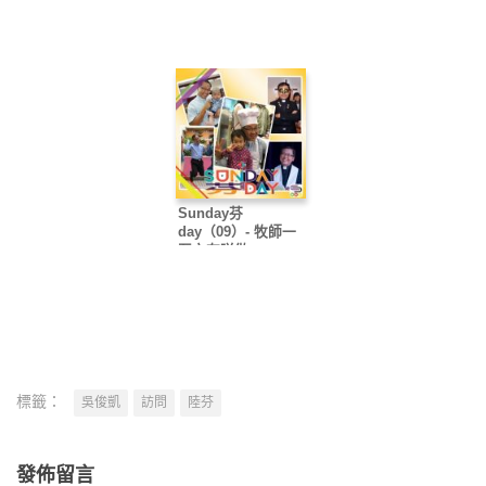
點解係禮拜日
日學等於托兒所
肉，飲基督血
Sunday芬
day（09）- 牧師一
至六有咩做
標籤：
吳俊凱
訪問
陸芬
發佈留言