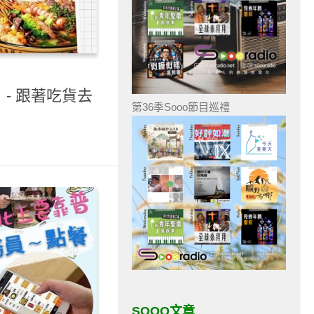
）- 跟著吃貨去
第36季Sooo節目巡禮
SOOO文章