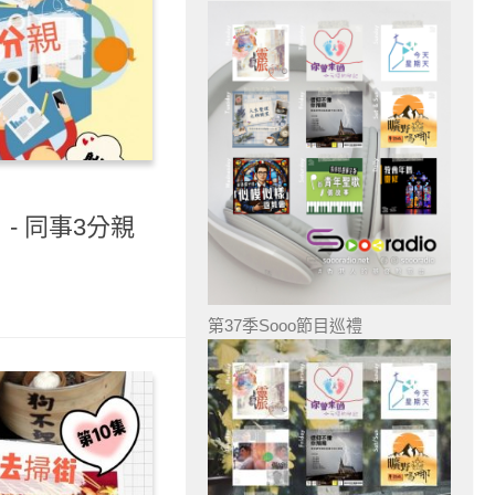
- 同事3分親
第37季Sooo節目巡禮