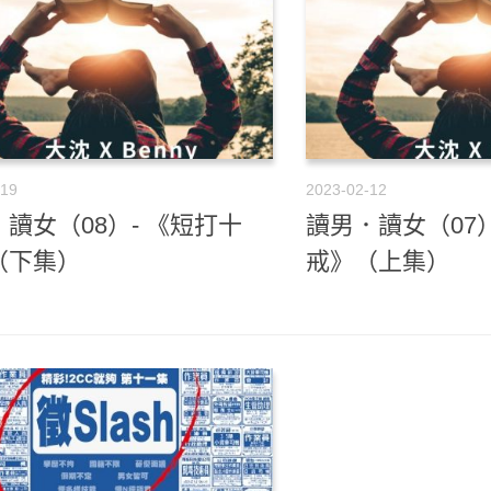
-19
2023-02-12
讀女（08）- 《短打十
讀男．讀女（07）
（下集）
戒》（上集）