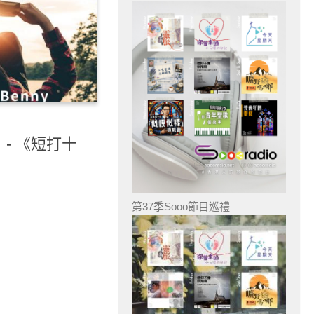
- 《短打十
第37季Sooo節目巡禮