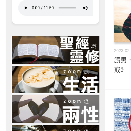
2023-02
讀男．
戒》