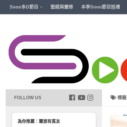
Sooo多D節目
聖經與靈修
本季Sooo節目巡禮
標
為你推薦：靈旅有貧友