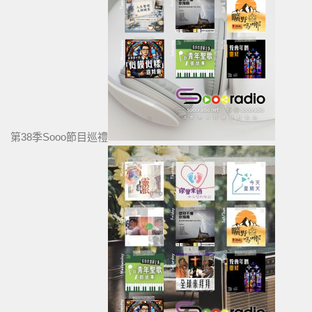
第38季Sooo節目巡禮