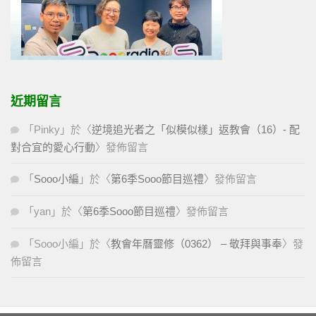
近期留言
「
Pinky
」於〈
逆境追光者之「似模似樣」返教會（16）- 配
對合宜的愛心行動
〉發佈留言
「
Sooo小編
」於〈
第6季Sooo節目巡禮
〉發佈留言
「
yan
」於〈
第6季Sooo節目巡禮
〉發佈留言
「
Sooo小編
」於〈
教會年曆靈修（0362） – 敬拜與事奉
〉發
佈留言