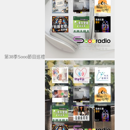
第38季Sooo節目巡禮