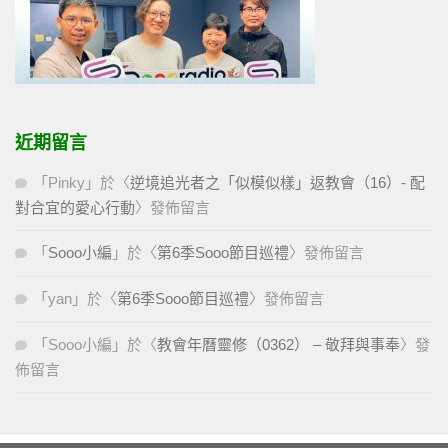
近期留言
「
Pinky
」於〈
逆境追光者之「似模似樣」返教會（16）- 配
對合宜的愛心行動
〉發佈留言
「
Sooo小編
」於〈
第6季Sooo節目巡禮
〉發佈留言
「
yan
」於〈
第6季Sooo節目巡禮
〉發佈留言
「
Sooo小編
」於〈
教會年曆靈修（0362） – 敬拜與事奉
〉發
佈留言