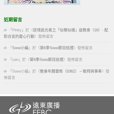
近期留言
「
Pinky
」於〈
逆境追光者之「似模似樣」返教會（16）- 配
對合宜的愛心行動
〉發佈留言
「
Sooo小編
」於〈
第6季Sooo節目巡禮
〉發佈留言
「
yan
」於〈
第6季Sooo節目巡禮
〉發佈留言
「
Sooo小編
」於〈
教會年曆靈修（0362） – 敬拜與事奉
〉發
佈留言