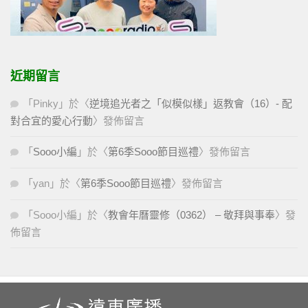
近期留言
「
Pinky
」於〈
逆境追光者之「似模似樣」返教會（16）- 配
對合宜的愛心行動
〉發佈留言
「
Sooo小編
」於〈
第6季Sooo節目巡禮
〉發佈留言
「
yan
」於〈
第6季Sooo節目巡禮
〉發佈留言
「
Sooo小編
」於〈
教會年曆靈修（0362） – 敬拜與事奉
〉發
佈留言