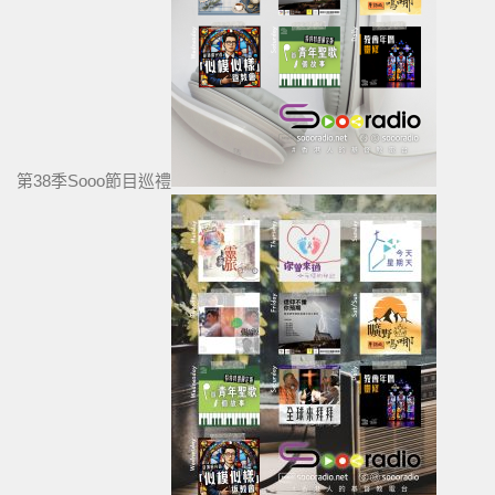
第38季Sooo節目巡禮