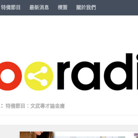
特備節目
最新消息
標簽
關於我們
類：
特備節目：文武專才論金庸