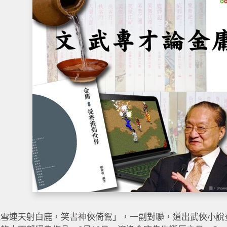
飛雪連天射白鹿，笑書神俠倚鴛」，一副對聯，道出武俠小說