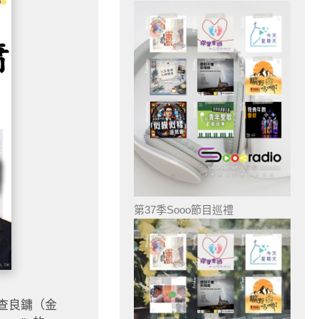
第37季Sooo節目巡禮
查良鏞（金