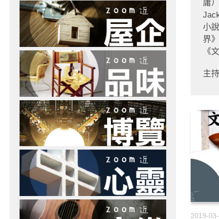
庸）
Ja
小說
界
《
主
2019-03