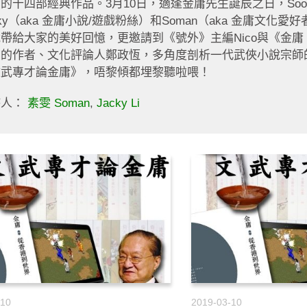
的十四部經典作品。3月10日，適逢金庸先生誕辰之日，Sooor
cky（aka 金庸小說/遊戲粉絲）和Soman（aka 金庸文化
帶給大家的美好回憶，更邀請到《號外》主編Nico與《金
》的作者、文化評論人鄭政恆，多角度剖析一代武俠小說宗師
文武專才論金庸》，唔黎傾都埋黎聽啦喂！
持人：
素雯 Soman
,
Jacky Li
-10
2019-03-10