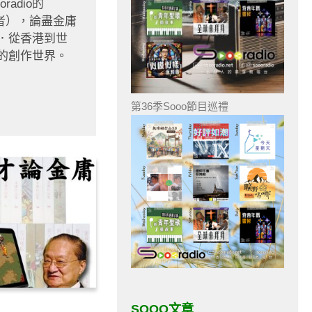
adio的
愛好者），論盡金庸
庸．從香港到世
的創作世界。
第36季Sooo節目巡禮
SOOO文章