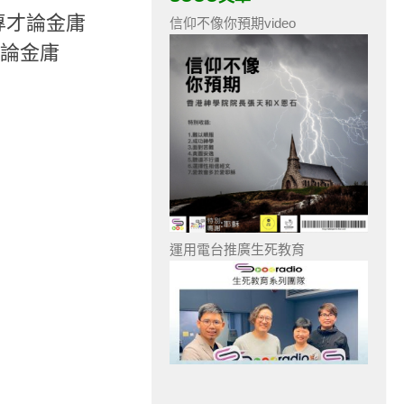
專才論金庸
信仰不像你預期video
才論金庸
運用電台推廣生死教育