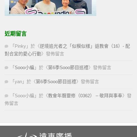
近期留言
「
Pinky
」於〈
逆境追光者之「似模似樣」返教會（16）- 配
對合宜的愛心行動
〉發佈留言
「
Sooo小編
」於〈
第6季Sooo節目巡禮
〉發佈留言
「
yan
」於〈
第6季Sooo節目巡禮
〉發佈留言
「
Sooo小編
」於〈
教會年曆靈修（0362） – 敬拜與事奉
〉發
佈留言