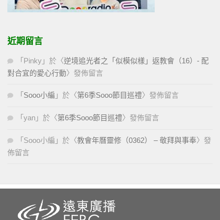
近期留言
「
Pinky
」於〈
逆境追光者之「似模似樣」返教會（16）- 配
對合宜的愛心行動
〉發佈留言
「
Sooo小編
」於〈
第6季Sooo節目巡禮
〉發佈留言
「
yan
」於〈
第6季Sooo節目巡禮
〉發佈留言
「
Sooo小編
」於〈
教會年曆靈修（0362） – 敬拜與事奉
〉發
佈留言