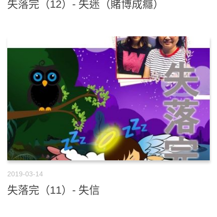
失落完（12）- 失迷（賭博成癮）
2019-03-14
失落完（11）- 失信