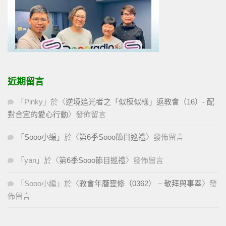
近期留言
「
Pinky
」於〈
逆境追光者之「似模似樣」返教會（16）- 配
對合宜的愛心行動
〉發佈留言
「
Sooo小編
」於〈
第6季Sooo節目巡禮
〉發佈留言
「
yan
」於〈
第6季Sooo節目巡禮
〉發佈留言
「
Sooo小編
」於〈
教會年曆靈修（0362） – 敬拜與事奉
〉發
佈留言