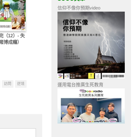
信仰不像你預期video
（12）- 失
賭博成癮）
訪問
逆境
運用電台推廣生死教育