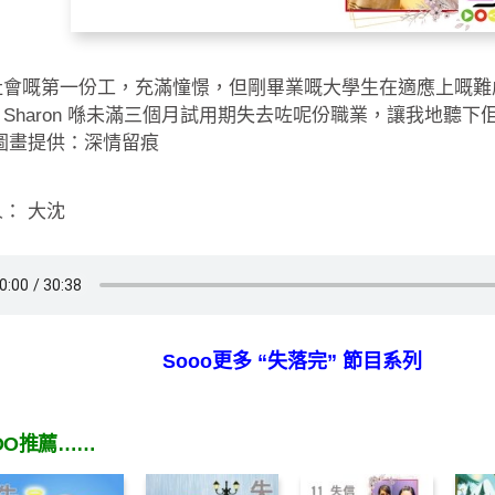
社會嘅第一份工，充滿憧憬，但剛畢業嘅大學生在適應上嘅難
Sharon 喺未滿三個月試用期失去咗呢份職業，讓我地聽下
圖畫提供：深情留痕
： 大沈
Sooo更多 “失落完” 節目系列
OO推薦……