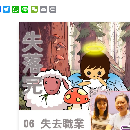
y
Facebook
Twitter
WhatsApp
Line
WeChat
Email
Print