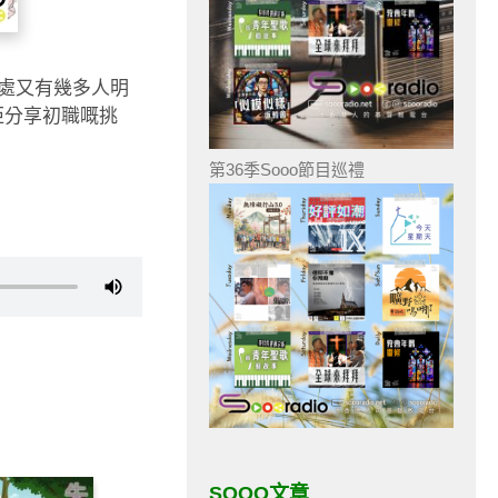
處又有幾多人明
佢分享初職嘅挑
第36季Sooo節目巡禮
SOOO文章