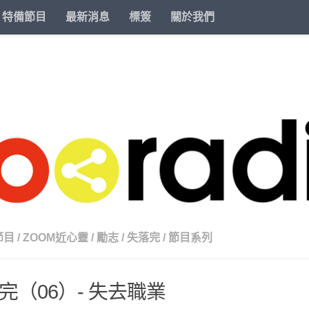
特備節目
最新消息
標簽
關於我們
節目
/
ZOOM近心靈
/
勵志
/
失落完
/
節目系列
完（06）- 失去職業