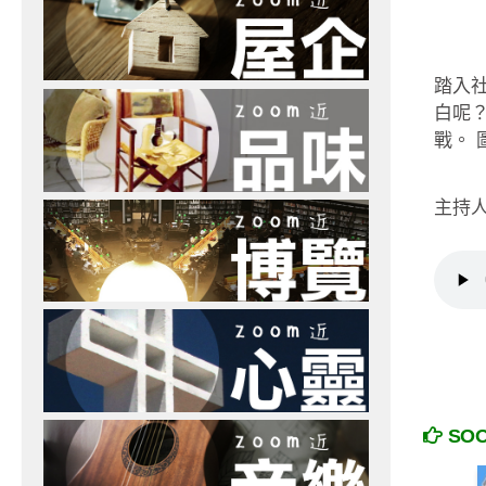
踏入
白呢？
戰。 
主持人
SO