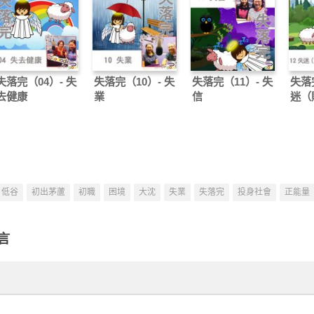
失落完（04）- 失
失落完（10）- 失
失落完（11）- 失
失落完
去健康
業
信
迷（
低谷
初出茅蘆
初職
困境
大沈
失業
失落完
投身社會
正能量
言