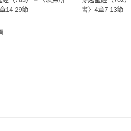
章14-29節
書〉4章7-13節
頁