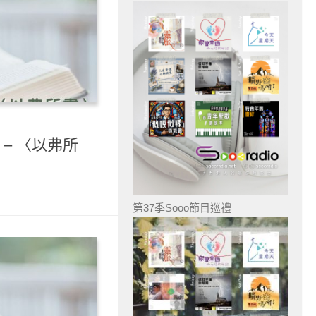
 – 〈以弗所
第37季Sooo節目巡禮