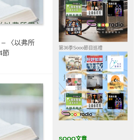
 – 〈以弗所
第36季Sooo節目巡禮
4節
SOOO文章