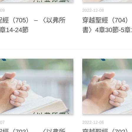
-09
2022-12-08
經（705） – 〈以弗所
穿越聖經（704）
章14-24節
書〉4章30節-5章
-07
2022-12-06
經（703） – 〈以弗所
穿越聖經（702）