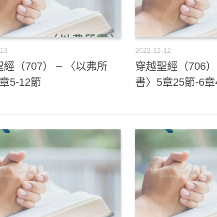
-13
2022-12-12
經（707） – 〈以弗所
穿越聖經（706）
章5-12節
書〉5章25節-6章