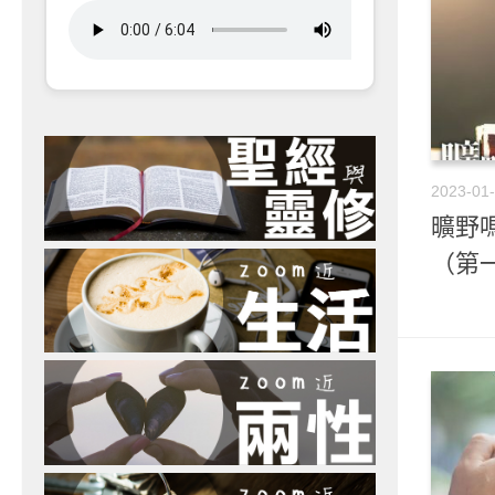
2023-01
曠野嗎
（第