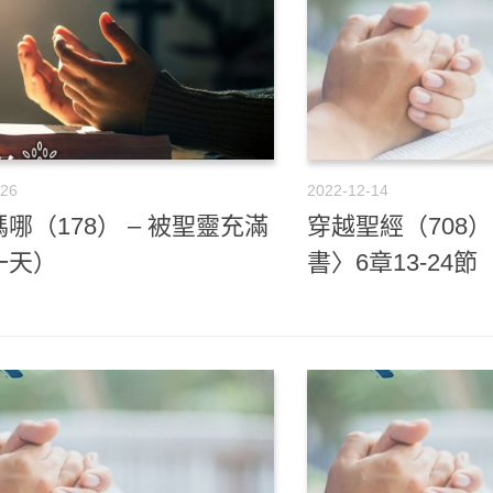
-26
2022-12-14
哪（178） – 被聖靈充滿
穿越聖經（708）
一天）
書〉6章13-24節