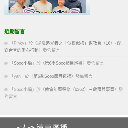
近期留言
「
Pinky
」於〈
逆境追光者之「似模似樣」返教會（16）- 配
對合宜的愛心行動
〉發佈留言
「
Sooo小編
」於〈
第6季Sooo節目巡禮
〉發佈留言
「
yan
」於〈
第6季Sooo節目巡禮
〉發佈留言
「
Sooo小編
」於〈
教會年曆靈修（0362） – 敬拜與事奉
〉發
佈留言