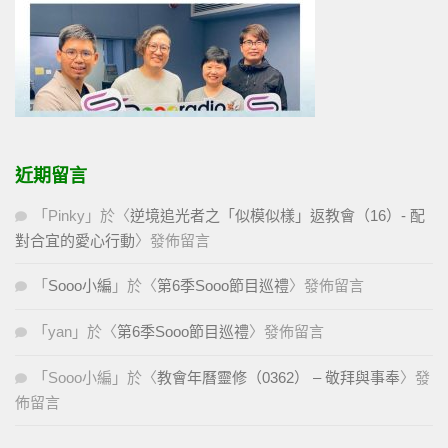
近期留言
「
Pinky
」於〈
逆境追光者之「似模似樣」返教會（16）- 配
對合宜的愛心行動
〉發佈留言
「
Sooo小編
」於〈
第6季Sooo節目巡禮
〉發佈留言
「
yan
」於〈
第6季Sooo節目巡禮
〉發佈留言
「
Sooo小編
」於〈
教會年曆靈修（0362） – 敬拜與事奉
〉發
佈留言