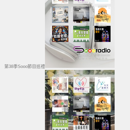
第38季Sooo節目巡禮