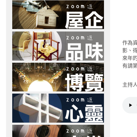
作為
影、
來年
有請第
主持人：