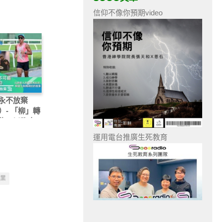
信仰不像你預期video
永不放棄
）- 「柳」轉
能，以跑自
以跑助人的生
運用電台推廣生死教育
拉松：柳俊江
頑抗的故事
業