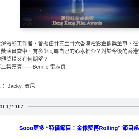
資深電影工作者，曾擔任廿三至廿六香港電影金像獎董事，在
得獎演員當中，有多少同屬自己的心水推介？對於今後的香港
的頒獎禮又有何期望？
二集嘉賓——Bennie 雷志良
 Jacky, 賓尼
Sooo更多 “特備節目：金像獎再Rolling” 節目