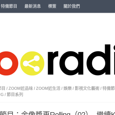
特備節目
最新消息
標簽
關於我們
節目
/
ZOOM近品味
/
ZOOM近生活
/
娛樂
/
影視文化藝術
/
特備節
NG
/
節目系列
目：金像獎再Rolling（02）- 繼續Keep