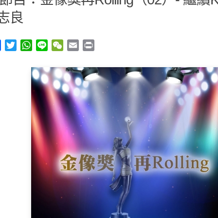
雷志良
y
Facebook
Twitter
WhatsApp
Line
WeChat
Email
Print