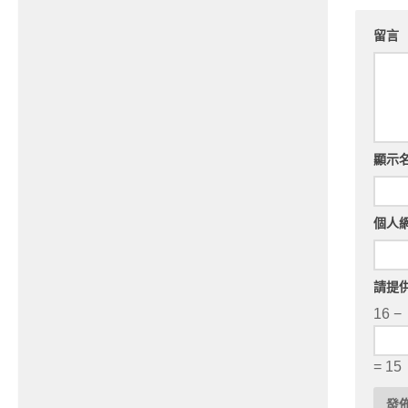
留言
顯示
個人
請提
16 −
= 15