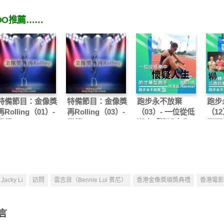
OO推薦……
特備節目：金像獎
特備節目：金像獎
跑步永不放棄
跑步
再Rolling（01）-
再Rolling（03）-
（03）- 一位從低
（12
繼續Keep Rolling
繼續Keep Rolling
潮中「懷疑人生」
不可
– 劉偉恒
– 豪哥
的才華型跑手：跑
助、
壇小將周漢聶
命馬
Hanniel
負隅
Jacky Li
訪問
雷志良（Bennie Lui 賓尼）
香港金像獎頒獎典禮
香港電影
言