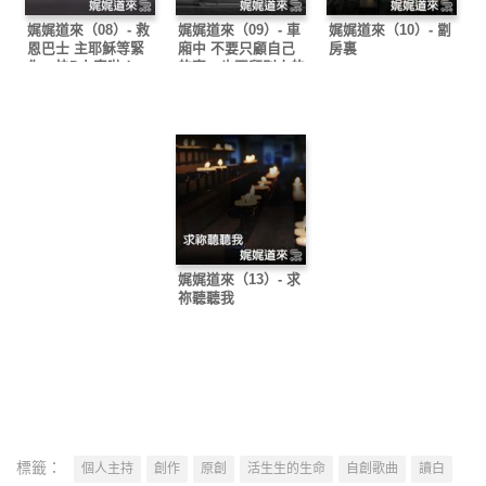
娓娓道來（08）- 救
娓娓道來（09）- 車
娓娓道來（10）- 劏
恩巴士 主耶穌等緊
廂中 不要只顧自己
房裏
你、快D上車啦！
的事，也要顧別人的
事！
娓娓道來（13）- 求
祢聽聽我
標籤：
個人主持
創作
原創
活生生的生命
自創歌曲
讀白