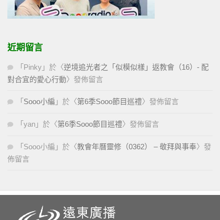
近期留言
「
Pinky
」於〈
逆境追光者之「似模似樣」返教會（16）- 配
對合宜的愛心行動
〉發佈留言
「
Sooo小編
」於〈
第6季Sooo節目巡禮
〉發佈留言
「
yan
」於〈
第6季Sooo節目巡禮
〉發佈留言
「
Sooo小編
」於〈
教會年曆靈修（0362） – 敬拜與事奉
〉發
佈留言