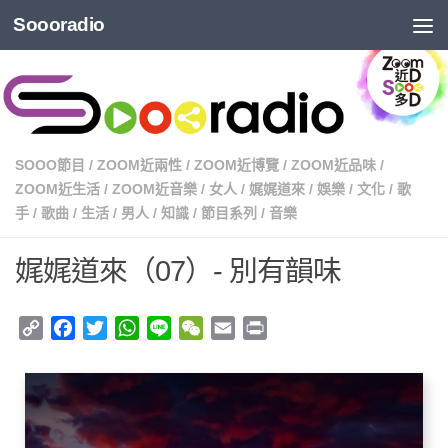
Soooradio
SOOO節目
/
ZOOM近兩性
/
ZOOM近博覽
/
ZOOM近品味
/
ZOOM近生活
/
ZOOM近音樂
/
女人
/
娓娓道來
/
娛樂
/
文化
/
歌
手
/
歌曲
/
生活
/
男人
/
知識
/
節目系列
/
音樂
娓娓道來（07）- 別有韻味
Copy
Facebook
Twitter
WhatsApp
Line
WeChat
Email
Print
Link