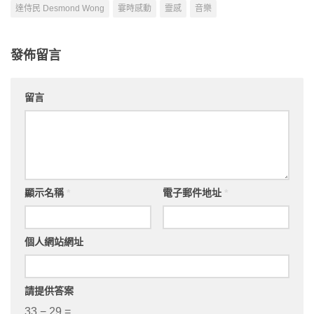
達侍民 Desmond Wong
霎時感動
靈感
音樂
發佈留言
留言
顯示名稱
*
電子郵件地址
*
個人網站網址
請提供答案
33 − 29 =