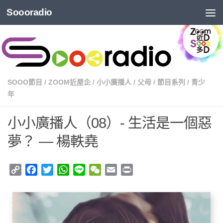
Soooradio
SOOO節目
/
ZOOM近屋企
/
小小廣播人
/
父母
/
節目系列
/
青少
年
小小廣播人（08）- 生活是一個惡
夢？ — 楊軼堯
Copy
Facebook
Twitter
WhatsApp
Line
WeChat
Email
Print
Link