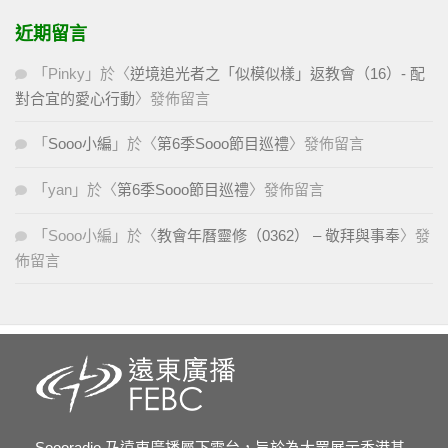
近期留言
「
Pinky
」於〈
逆境追光者之「似模似樣」返教會（16）- 配
對合宜的愛心行動
〉發佈留言
「
Sooo小編
」於〈
第6季Sooo節目巡禮
〉發佈留言
「
yan
」於〈
第6季Sooo節目巡禮
〉發佈留言
「
Sooo小編
」於〈
教會年曆靈修（0362） – 敬拜與事奉
〉發
佈留言
Soooradio 乃遠東廣播屬下電台，旨於為大眾展示香港基