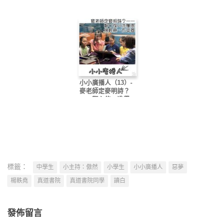
小小廣播人（13）-
麥老師定麥明詩？
——鄭心悠、冼學
恩、楊軼堯、方卓菱
標籤：
中學生
小主持：傲然
小學生
小小廣播人
惡夢
楊軼堯
真道書院
真道書院同學
讀白
發佈留言