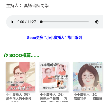
主持人： 真道書院同學
Sooo更多 “小小廣播人” 節目系列
SOOO推薦……
小小廣播人（07）-
小小廣播人（09）-
小小廣播人（10）-
成全別人的小樹枝
被逐出伊甸園 — 方
請帶我走——劉懿慧
— 楊凱融
卓菱、鄭心悠；我要
做泳手 — 李焯桁