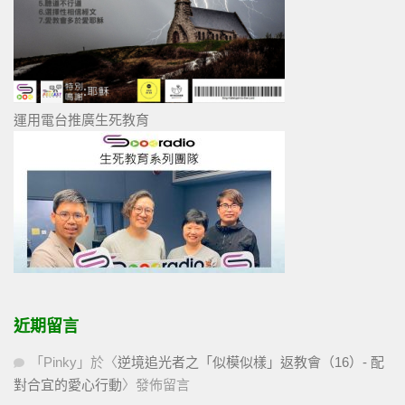
運用電台推廣生死教育
近期留言
「
Pinky
」於〈
逆境追光者之「似模似樣」返教會（16）- 配
對合宜的愛心行動
〉發佈留言