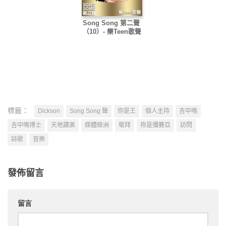
Song Song 第二聲
（10）- 樂Teen歌聲
標籤：
Dickson
Song Song 聲
你是王
個人主持
吉中鳴
吉中鳴博士
天地讚美
媒體綠洲
敬拜
祢是彌賽亞
訪問
詩歌
音樂
發佈留言
留言