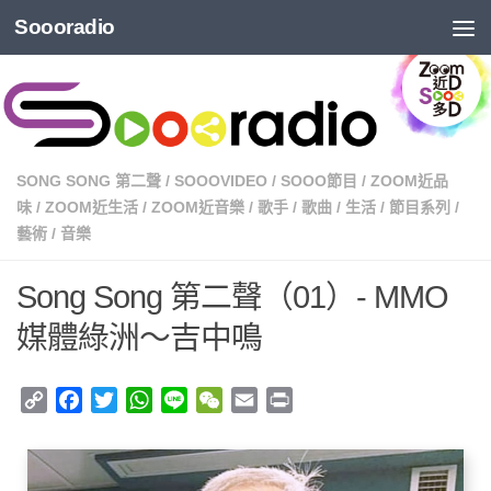
Soooradio
SONG SONG 第二聲
/
SOOOVIDEO
/
SOOO節目
/
ZOOM近品
味
/
ZOOM近生活
/
ZOOM近音樂
/
歌手
/
歌曲
/
生活
/
節目系列
/
藝術
/
音樂
Song Song 第二聲（01）- MMO
媒體綠洲～吉中鳴
Copy
Facebook
Twitter
WhatsApp
Line
WeChat
Email
Print
Link