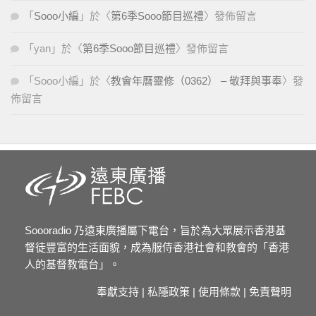
「
Sooo小編
」於〈
第6季Sooo節目巡禮
〉發佈留言
「
yan
」於〈
第6季Sooo節目巡禮
〉發佈留言
「
Sooo小編
」於〈
教會年曆靈修（0362） – 敬拜與事奉
〉發
佈留言
Soooradio 乃遠東廣播屬下電台，旨於為大眾展示香港基
督徒豐富的生活面貌，成為服侍香港社會和教會的「香港
人的基督教電台」。
奉獻支持
|
私隱政策
|
使用條款
|
免責聲明