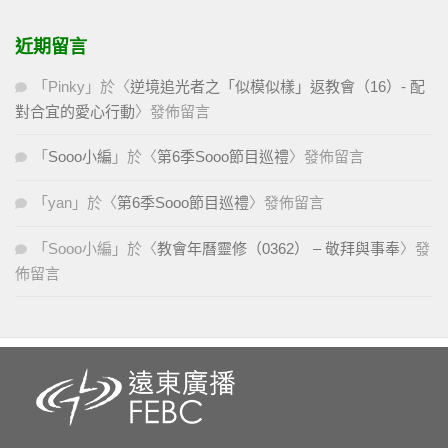
近期留言
「
Pinky
」於〈
逆境追光者之「似模似樣」返教會（16）- 配
對合宜的愛心行動
〉發佈留言
「
Sooo小編
」於〈
第6季Sooo節目巡禮
〉發佈留言
「
yan
」於〈
第6季Sooo節目巡禮
〉發佈留言
「
Sooo小編
」於〈
教會年曆靈修（0362） – 敬拜與事奉
〉發
佈留言