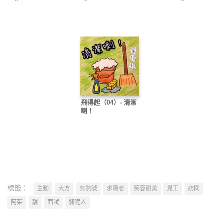
飛得起（04）- 清潔
喇！
標籤：
主動
大方
有熱誠
求職者
笑容甜美
見工
訪問
阿茱
靚
面試
騎呢人