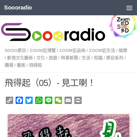
Soooradio
SOOO節目
/
ZOOM近博覽
/
ZOOM近品味
/
ZOOM近生活
/
娛樂
/
影視文化藝術
/
文化
/
旅遊
/
時事新聞
/
生活
/
知識
/
節目系列
/
職場
/
藝術
/
飛得起
飛得起（05）- 見工喇！
Copy
Facebook
Twitter
WhatsApp
Line
WeChat
Email
Print
Link