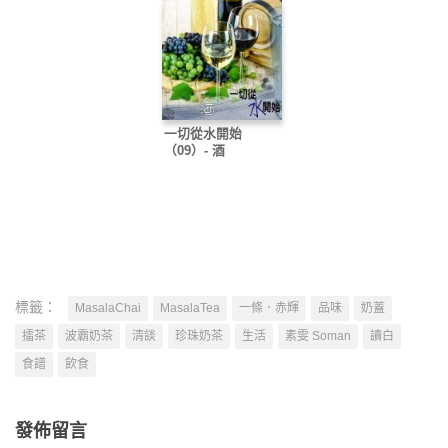
一切從水開始
（09）- 酒
標籤：
MasalaChai
MasalaTea
一條．赤輝
品味
奶蓋
擂茶
波霸奶茶
清談
珍珠奶茶
生活
素雯 Soman
讀白
食譜
飲食
發佈留言