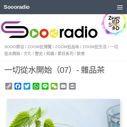
Soooradio
SOOO節目
/
ZOOM近博覽
/
ZOOM近品味
/
ZOOM近生活
/
一切
從水開始
/
文化
/
歷史
/
知識
/
節目系列
/
飲食
一切從水開始（07）- 雜品茶
Copy
Facebook
Twitter
WhatsApp
Line
WeChat
Email
Print
Link