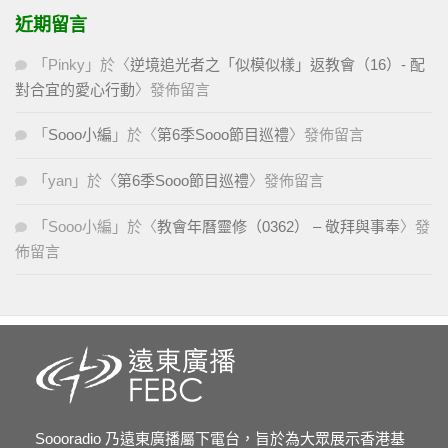
近期留言
「
Pinky
」於〈
逆境追光者之「似模似樣」返教會（16）- 配
對合宜的愛心行動
〉發佈留言
「
Sooo小編
」於〈
第6季Sooo節目巡禮
〉發佈留言
「
yan
」於〈
第6季Sooo節目巡禮
〉發佈留言
「
Sooo小編
」於〈
教會年曆靈修（0362） – 敬拜與事奉
〉發
佈留言
Soooradio 乃遠東廣播屬下電台，旨於為大眾展示香港基