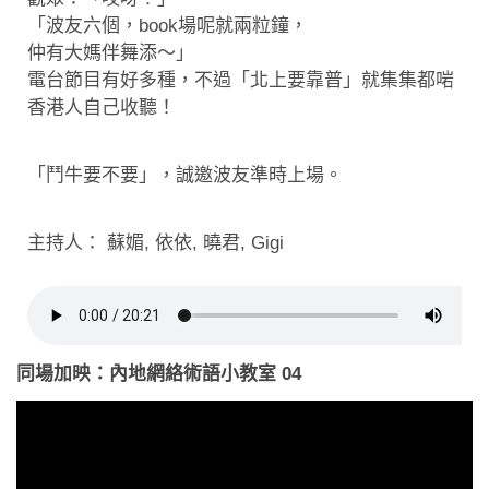
「波友六個，book場呢就兩粒鐘，
仲有大媽伴舞添～」
電台節目有好多種，不過「北上要靠普」就集集都啱
香港人自己收聽！
「鬥牛要不要」，誠邀波友準時上場。
主持人： 蘇媚, 依依, 曉君, Gigi
同場加映：內地網絡術語小教室 04