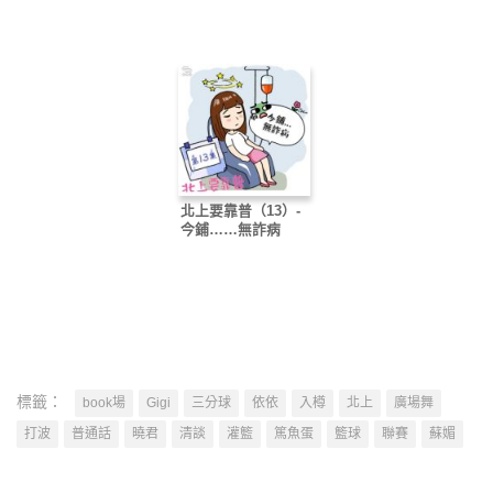
北上要靠普（13）-
今鋪……無詐病
標籤：
book場
Gigi
三分球
依依
入樽
北上
廣場舞
打波
普通話
曉君
清談
灌籃
篤魚蛋
籃球
聯賽
蘇媚