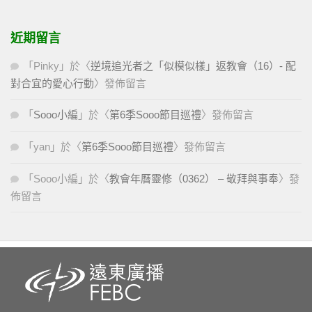
近期留言
「
Pinky
」於〈
逆境追光者之「似模似樣」返教會（16）- 配
對合宜的愛心行動
〉發佈留言
「
Sooo小編
」於〈
第6季Sooo節目巡禮
〉發佈留言
「
yan
」於〈
第6季Sooo節目巡禮
〉發佈留言
「
Sooo小編
」於〈
教會年曆靈修（0362） – 敬拜與事奉
〉發
佈留言