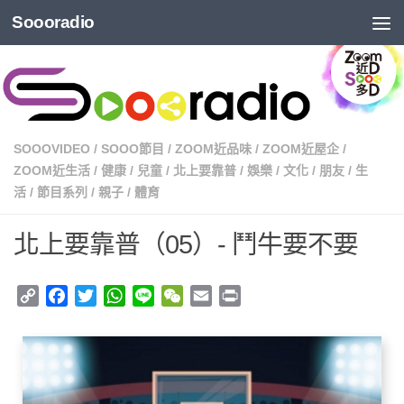
Soooradio
SOOOVIDEO
/
SOOO節目
/
ZOOM近品味
/
ZOOM近屋企
/
ZOOM近生活
/
健康
/
兒童
/
北上要靠普
/
娛樂
/
文化
/
朋友
/
生
活
/
節目系列
/
親子
/
體育
北上要靠普（05）- 鬥牛要不要
Copy
Facebook
Twitter
WhatsApp
Line
WeChat
Email
Print
Link