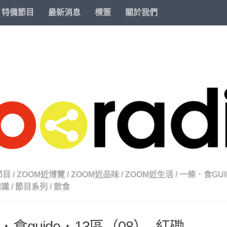
特備節目
最新消息
標簽
關於我們
節目
/
ZOOM近博覽
/
ZOOM近品味
/
ZOOM近生活
/
一條．食GUI
知識
/
節目系列
/
飲食
．食guide．13區（08）- 紅磡