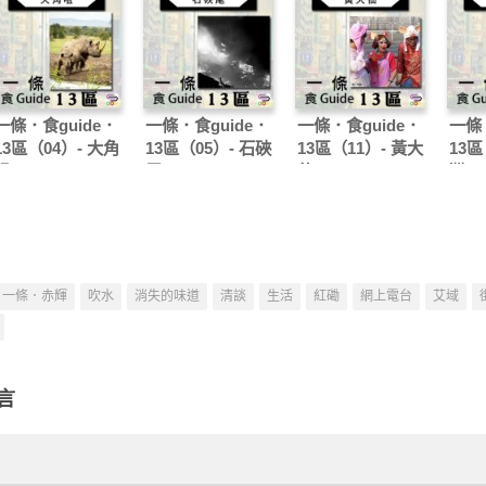
一條．食guide．
一條．食guide．
一條．食guide．
一條．
13區（04）- 大角
13區（05）- 石硤
13區（11）- 黃大
13區
咀
尾
仙
灣
一條．赤輝
吹水
消失的味道
清談
生活
紅磡
網上電台
艾域
言