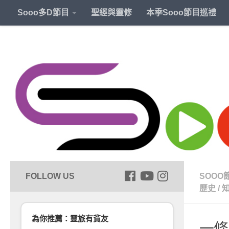
Sooo多D節目
聖經與靈修
本季Sooo節目巡禮
SOOO
歷史
/
為你推薦：靈旅有貧友
一條