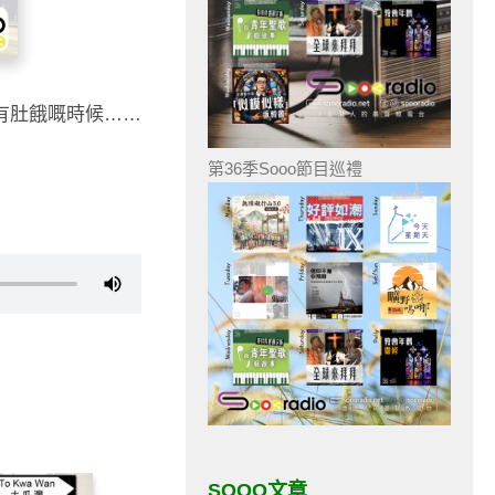
總有肚餓嘅時候……
第36季Sooo節目巡禮
SOOO文章