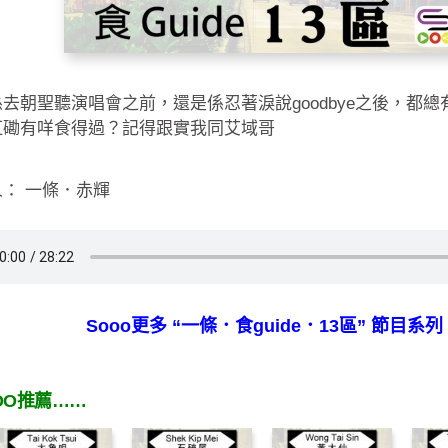
去朝聖聽演唱會之前，還是係忍著淚說goodbye之後，都
紅磡有咩食得過？記得跟實我同艾域哥
： 一條．赤輝
Sooo更多 “一條．食guide．13區” 節目系列
OO推薦……