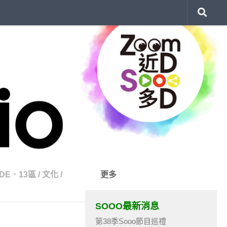
DE．13區
/
文化
/
更多
SOOO最新消息
第38季Sooo節目巡禮