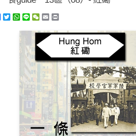
y
Facebook
Twitter
WhatsApp
Line
WeChat
Email
Print