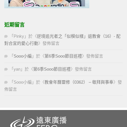
近期留言
「
Pinky
」於〈
逆境追光者之「似模似樣」返教會（16）- 配
對合宜的愛心行動
〉發佈留言
「
Sooo小編
」於〈
第6季Sooo節目巡禮
〉發佈留言
「
yan
」於〈
第6季Sooo節目巡禮
〉發佈留言
「
Sooo小編
」於〈
教會年曆靈修（0362） – 敬拜與事奉
〉發
佈留言