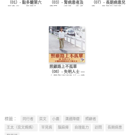
（01）- 黏多醣第六
（03）- 腎病患者及
（07）- 長期病患兒
型患者 — 馬歷生
家屬 — 馮褘、吳氏
童 — 思恆的媽媽
一家及曾姑娘
（小橋）
照顧路上不孤單
（08）- 失明人士 —
少蘭與媽媽及社工陳
太太
標籤：
同行者
奕文
小農
溝通障礎
照顧者
王太（奕文媽媽）
罕見病
腦麻痺
自理能力
訪問
長期病患