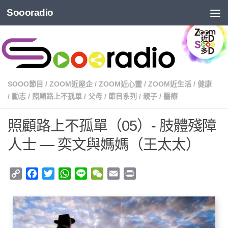
Soooradio
SOOO節目
/
ZOOM近屋企
/
ZOOM近心靈
/
ZOOM近生活
/
健康
/
勵志
/
照顧路上不孤單
/
父母
/
節目系列
/
親子
/
醫療
照顧路上不孤單（05）- 肢體殘障
人士 — 奕文與媽媽（王太太）
Copy
Facebook
Twitter
WhatsApp
Line
WeChat
Email
Print
Link