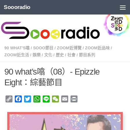
Soooradio
90 WHAT'S噏
/
SOOO節目
/
ZOOM近博覽
/
ZOOM近品味
/
ZOOM近生活
/
娛樂
/
文化
/
歷史
/
社會
/
節目系列
90 what’s噏（08）- Epizzle
Eight：綜藝節目
Copy
Facebook
Twitter
WhatsApp
Line
WeChat
Email
Print
Link