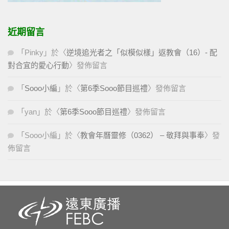
近期留言
「
Pinky
」於〈
逆境追光者之「似模似樣」返教會（16）- 配
對合宜的愛心行動
〉發佈留言
「
Sooo小編
」於〈
第6季Sooo節目巡禮
〉發佈留言
「
yan
」於〈
第6季Sooo節目巡禮
〉發佈留言
「
Sooo小編
」於〈
教會年曆靈修（0362） – 敬拜與事奉
〉發
佈留言