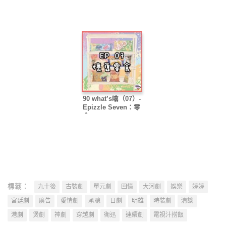
90 what’s噏（07）-
Epizzle Seven：零
食
標籤：
九十後
古裝劇
單元劇
回憶
大河劇
娛樂
婷婷
宮廷劇
廣告
愛情劇
承聰
日劇
明雄
時裝劇
清談
港劇
煲劇
神劇
穿越劇
衛迅
連續劇
電視汁撈飯