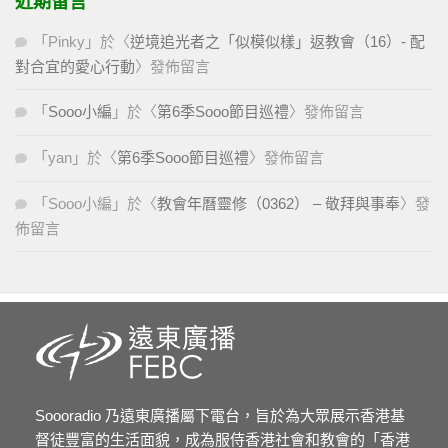
近期留言
「
Pinky
」於〈
逆境追光者之「似模似樣」返教會（16）- 配
對合宜的愛心行動
〉發佈留言
「
Sooo小編
」於〈
第6季Sooo節目巡禮
〉發佈留言
「
yan
」於〈
第6季Sooo節目巡禮
〉發佈留言
「
Sooo小編
」於〈
教會年曆靈修（0362） – 敬拜與事奉
〉發
佈留言
Soooradio 乃遠東廣播屬下電台，旨於為大眾展示香港基
督徒豐富的生活面貌，成為服侍香港社會和教會的「香港