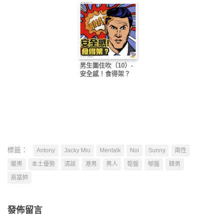
男生圍住吹（10）-
安全感！食得架？
標籤：
Antony
Jacky Miu
Mentalk
Noi
Sunny
兩性
暖男
本土優勢
清談
港男
男人
筍盤
郇盤
韓男
高富帥
發佈留言