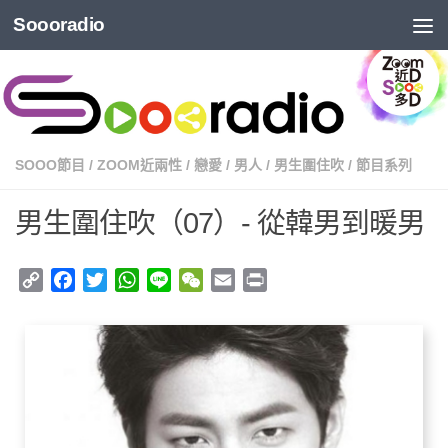
Soooradio
SOOO節目
/
ZOOM近兩性
/
戀愛
/
男人
/
男生圍住吹
/
節目系列
男生圍住吹（07）- 從韓男到暖男
Copy
Facebook
Twitter
WhatsApp
Line
WeChat
Email
Print
Link