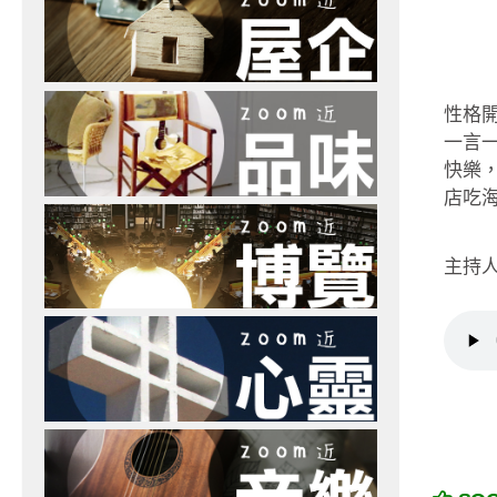
性格
一言
快樂
店吃
主持人：