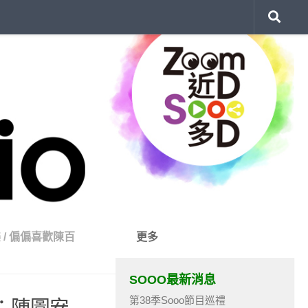
樂
/
偏偏喜歡陳百
更多
SOOO最新消息
第38季Sooo節目巡禮
：陳圖安