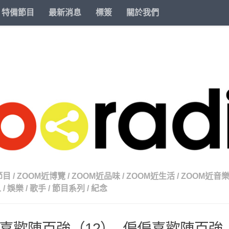
特備節目
最新消息
標簽
關於我們
節目
/
ZOOM近博覽
/
ZOOM近品味
/
ZOOM近生活
/
ZOOM近音
人
/
娛樂
/
歌手
/
節目系列
/
紀念
喜歡陳百強（12）- 偏偏喜歡陳百強