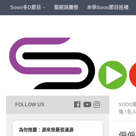
Sooo多D節目
聖經與靈修
本季Sooo節目巡禮
SOOO
強
/
名
為你推薦：源來是最張滿源
偏偏