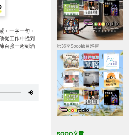
感，一字一句、
他從工作中找到
陳百強一起到酒
第36季Sooo節目巡禮
SOOO文章