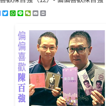
y
Facebook
Twitter
WhatsApp
Line
WeChat
Email
Print