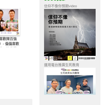
信仰不像你預期video
喜歡陳百強
）- 偏偏喜歡
強：陳欣健
運用電台推廣生死教育