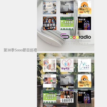
第38季Sooo節目巡禮