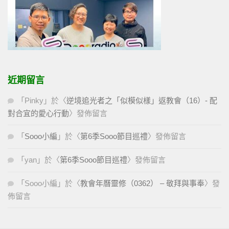
近期留言
「
Pinky
」於〈
逆境追光者之「似模似樣」返教會（16）- 配
對合宜的愛心行動
〉發佈留言
「
Sooo小編
」於〈
第6季Sooo節目巡禮
〉發佈留言
「
yan
」於〈
第6季Sooo節目巡禮
〉發佈留言
「
Sooo小編
」於〈
教會年曆靈修（0362） – 敬拜與事奉
〉發
佈留言