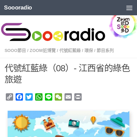
Soooradio
SOOO節目
/
ZOOM近博覽
/
代號紅藍綠
/
環保
/
節目系列
代號紅藍綠（08）- 江西省的綠色
旅遊
Copy
Facebook
Twitter
WhatsApp
Line
WeChat
Email
Print
Link