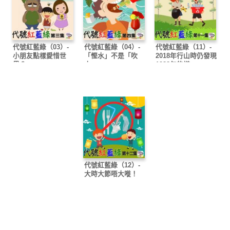
代號紅藍綠（03）-
代號紅藍綠（04）-
代號紅藍綠（11）-
小朋友點樣愛惜世
「慳水」不是「吹
2018年行山時仍發現
界？
水」
1988年的樽……
代號紅藍綠（12）-
大時大節唔大嘥！