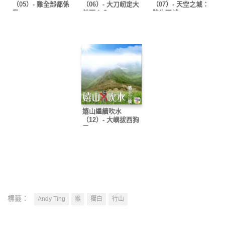
（05）- 雞全部都係
（06）- 大刀屻定大
（07）- 天空之城：
雞
羊頭！？
雙牛石城
嬉山繼續吹水
（12）- 大嶼拔西狗
牙
標籤：
Andy Ting
猴
獨白
行山