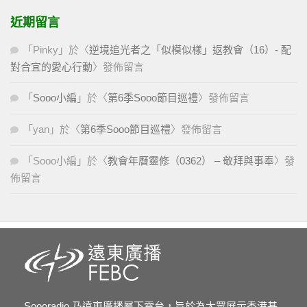
近期留言
「
Pinky
」於〈
逆境追光者之「似模似樣」返教會（16）- 配
對合宜的愛心行動
〉發佈留言
「
Sooo小編
」於〈
第6季Sooo節目巡禮
〉發佈留言
「
yan
」於〈
第6季Sooo節目巡禮
〉發佈留言
「
Sooo小編
」於〈
教會年曆靈修（0362） – 敬拜與事奉
〉發
佈留言
Soooradio 乃遠東廣播屬下電台，旨於為大眾展示香港基