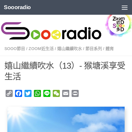
Soooradio
SOOO節目
/
ZOOM近生活
/
嬉山繼續吹水
/
節目系列
/
體育
嬉山繼續吹水（13）- 猴塘溪享受
生活
Copy
Facebook
Twitter
WhatsApp
Line
WeChat
Email
Print
Link